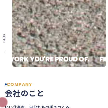
scroll
RK YOU'RE PROUD OF.
FINISH 
COMPANY
会社のこと
いい仕事を、自分たちの手でつくる。